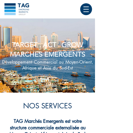
TARGET . ACT . GROW
MARCHES EMERGENTS
Développement Commercial au Moyen-Orient,
Afrique et Asie du Sud-Est
Scroll down
NOS SERVICES
TAG Marchés Emergents est votre
structure commerciale externalisée au